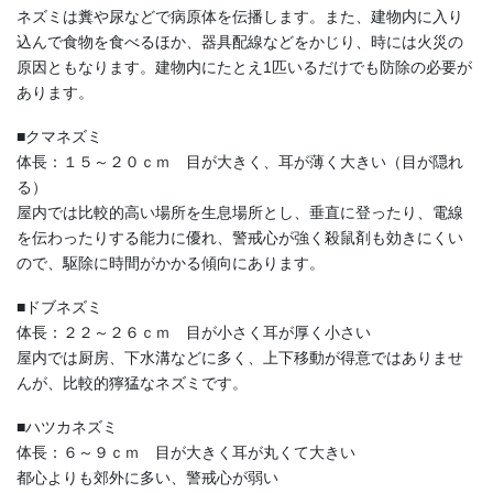
ネズミは糞や尿などで病原体を伝播します。また、建物内に入り
込んで食物を食べるほか、器具配線などをかじり、時には火災の
原因ともなります。建物内にたとえ1匹いるだけでも防除の必要が
あります。
■クマネズミ
体長：１５～２０ｃｍ 目が大きく、耳が薄く大きい（目が隠れ
る）
屋内では比較的高い場所を生息場所とし、垂直に登ったり、電線
を伝わったりする能力に優れ、警戒心が強く殺鼠剤も効きにくい
ので、駆除に時間がかかる傾向にあります。
■ドブネズミ
体長：２２～２６ｃｍ 目が小さく耳が厚く小さい
屋内では厨房、下水溝などに多く、上下移動が得意ではありませ
んが、比較的獰猛なネズミです。
■ハツカネズミ
体長：６～９ｃｍ 目が大きく耳が丸くて大きい
都心よりも郊外に多い、警戒心が弱い