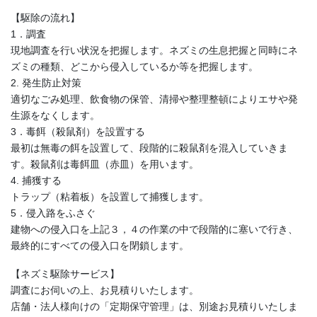
【駆除の流れ】
1．調査
現地調査を行い状況を把握します。ネズミの生息把握と同時にネ
ズミの種類、どこから侵入しているか等を把握します。
2. 発生防止対策
適切なごみ処理、飲食物の保管、清掃や整理整頓によりエサや発
生源をなくします。
3．毒餌（殺鼠剤）を設置する
最初は無毒の餌を設置して、段階的に殺鼠剤を混入していきま
す。殺鼠剤は毒餌皿（赤皿）を用います。
4. 捕獲する
トラップ（粘着板）を設置して捕獲します。
5．侵入路をふさぐ
建物への侵入口を上記３，４の作業の中で段階的に塞いで行き、
最終的にすべての侵入口を閉鎖します。
【ネズミ駆除サービス】
調査にお伺いの上、お見積りいたします。
店舗・法人様向けの「定期保守管理」は、別途お見積りいたしま