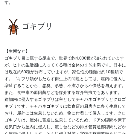
す。
ゴキブリ
【生態など】
ゴキブリ目に属する昆虫で、世界で約4,000種が知られています
が、ヒトの生活圏に入ってくる種は全体の１％未満です。日本に
は現在約60種が分布していますが、家住性の種類は約10種類で
す。ゴキブリ類がもたらす衛生上の問題としては、屋内に侵入し
増殖することから、悪臭、形態、不潔さから不快感を与えます。
また、食中毒の原因菌などを媒介する媒介害虫でもあります。
建物内に侵入するゴキブリは主としてチャバネゴキブリとクロゴ
キブリです。チャバネゴキブリは飲食店の厨房内に多く生息して
おり、屋外には生息しないため、物に付着して侵入します。クロ
ゴキブリは、屋外に普通に生息しているため、ドアの隙間や床下
通気口から屋内に侵入し、流し台などの排水管貫通部隙間などか
ら屋内に侵入します。ともに侵入対策・室内の整理整頓をおこた