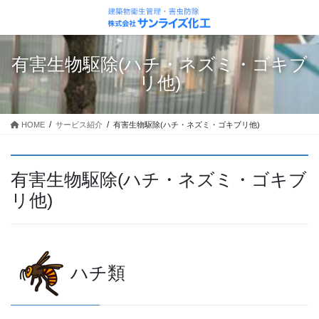
コ
ナ
ン
ビ
テ
ゲ
ン
ー
有害生物駆除(ハチ・ネズミ・ゴキブ
ツ
シ
リ他)
に
ョ
移
ン
動
に
HOME
サービス紹介
有害生物駆除(ハチ・ネズミ・ゴキブリ他)
移
動
有害生物駆除(ハチ・ネズミ・ゴキブ
リ他)
ハチ類