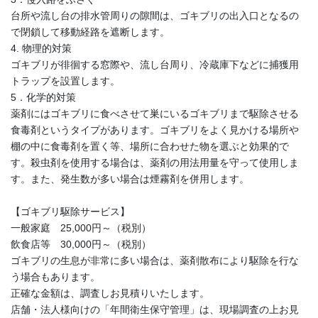
台所や流し台の排水管周りの隙間は、ゴキブリの出入口となるの
で閉鎖して移動経路を遮断します。
4. 物理的対策
ゴキブリが徘徊する窓際や、流し台周り、冷蔵庫下などに捕獲用
トラップを設置します。
5．化学的対策
薬剤にはゴキブリに食べさせて巣にいるゴキブリまで駆除させる
食毒剤というタイプがあります。ゴキブリをよく見かける場所や
棚の中に食毒剤を置く等、場所に合わせた物を選ぶと効果的で
す。殺虫剤を使用する場合は、薬剤の用法用量を守って使用しま
す。また、発生数が多い場合は煙霧剤を併用します。
【ゴキブリ駆除サービス】
一般家庭 25,000円～（税別）
飲食店等 30,000円～（税別）
ゴキブリの生息が非常に多い場合は、薬剤散布により駆除を行な
う場合もあります。
正確な金額は、調査しお見積りいたします。
店舗・法人様向けの「年間衛生保守管理」は、現場調査の上お見