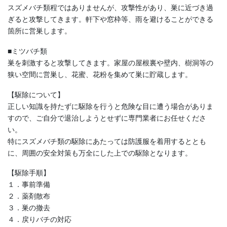
スズメバチ類程ではありませんが、攻撃性があり、巣に近づき過
ぎると攻撃してきます。軒下や窓枠等、雨を避けることができる
箇所に営巣します。
■ミツバチ類
巣を刺激すると攻撃してきます。家屋の屋根裏や壁内、樹洞等の
狭い空間に営巣し、花蜜、花粉を集めて巣に貯蔵します。
【駆除について】
正しい知識を持たずに駆除を行うと危険な目に遭う場合がありま
すので、ご自分で退治しようとせずに専門業者にお任せくださ
い。
特にスズメバチ類の駆除にあたっては防護服を着用するととも
に、周囲の安全対策も万全にした上での駆除となります。
【駆除手順】
１．事前準備
２．薬剤散布
３．巣の撤去
４．戻りバチの対応