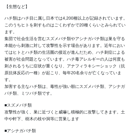
【生態など】
ハチ類はハチ目に属し日本では4,200種以上が記録されています。
このうちヒトを刺すものはごくわずかで20種くらいとみられてい
ます。
集団で社会生活を営むスズメバチ類やアシナガバチ類は巣を守る
本能から刺激に対して攻撃性を示す場合があります。近年におい
てはヒトとハチ類の生活圏の接近が進んだため、ハチ刺症による
被害が社会問題となっています。ハチ毒アレルギーの人は何度も
刺されるうちに症状が重くなり、アナフィラキシーショック（抗
原抗体反応の一種）が起こり、毎年20名余りが亡くなっていま
す。
加害する主なハチ類は、毒性が強い順にスズメバチ類、アシナガ
バチ類、ミツバチ類です。
■スズメバチ類
攻撃性が強く、巣に近づくと威嚇し積極的に攻撃してきます。土
中や軒下、樹木の枝や洞等に営巣します
■アシナガバチ類