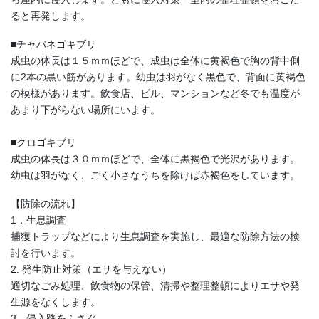
ると再発します。
■チャバネゴキブリ
成虫の体長は１５ｍｍほどで、成虫は全体に黄褐色で胸の背中側
に2本の黒い筋があります。幼虫は羽がなく黒色で、背面に黄褐色
の模様があります。飲食店、ビル、マンションなど冬でも温度が
あまり下がらない場所にいます。
■クロゴキブリ
成虫の体長は３０ｍｍほどで、全体に黒褐色で光沢があります。
幼虫は羽がなく、ごく小さなうちを除けば赤褐色をしています。
【防除の流れ】
1．生息調査
捕獲トラップなどにより生息調査を実施し、最適な防除方法の検
討を行います。
2. 発生防止対策（エサを与えない）
適切なごみ処理、飲食物の保管、清掃や整理整頓によりエサや発
生源をなくします。
3．侵入路をふさぐ