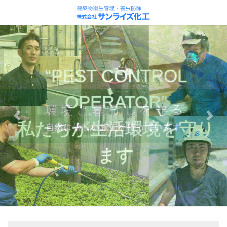
コ
ナ
ン
ビ
テ
ゲ
ン
ー
ツ
シ
に
ョ
移
ン
動
に
移
動
Previous
Next